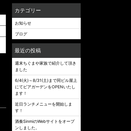
）
お知らせ
ブログ
週末ちぐまや家族で紹介して頂き
ました
6/4(火)～8/31(土)まで同ビル屋上
にてビアガーデンをOPENいたし
ます！
近日ランチメニューを開始しま
す！
酒奏SinmiのWebサイトをオープ
ンしました。